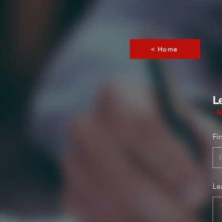
< Home
L
- 
Fi
Le